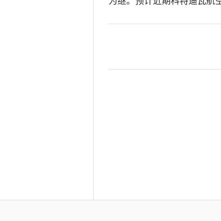
为继。预计近期科特迪瓦航