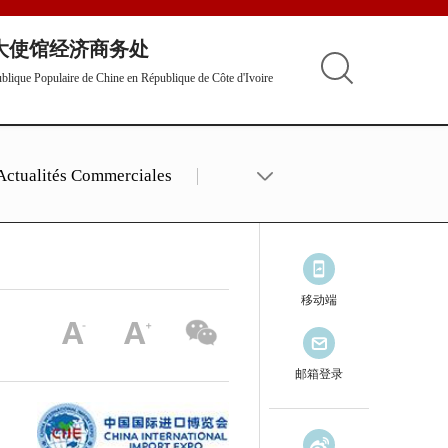
大使馆经济商务处
lique Populaire de Chine en République de Côte d'Ivoire
Actualités Commerciales
移动端
邮箱登录